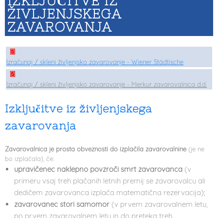
IZKLJUČITVE IZ
ŽIVLJENJSKEGA
ZAVAROVANJA
Izračunaj / skleni življenjsko zavarovanje - Wiener Stä dtische
Izračunaj / skleni življenjsko zavarovanje - Merkur zavarovalnica d.d.
I
zključitve iz življenjskega
zavarovanja
Zavarovalnica je prosta obveznosti do izplačila zavarovalnine
(je ne
bo izplačala), če:
upravičenec naklepno povzroči smrt zavarovanca
(v
primeru vsaj treh plačanih letnih premij se zavarovalcu ali
dedičem zavarovanca izplača matematična rezervacija);
zavarovanec stori samomor
(v prvem zavarovalnem letu,
po prvem zavarovalnem letu in do preteka treh