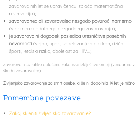
zavarovalnih let se upravičencu izplača matematična
rezervacija);
zavarovanec ali zavarovalec nezgodo povzroči namerno
(v primeru dodatnega nezgodnega zavarovanja);
je zavarovalni dogodek posledica uresničitve posebnih
nevarnosti
(vojna, upori, sodelovanje na dirkah, rizični
športi, letalski riziko, obolelost za HIV…).
Zavarovalnica lahko določene zakonske izključitve omeji (vendar ne v
škodo zavarovalca).
Življenjsko zavarovanje za smrt osebe, ki še ni dopolnila 14 let, je nično.
Pomembne povezave
Zakaj skleniti življenjsko zavarovanje?
Mešano življenjsko zavarovanje
Naložbeno življenjsko zavarovanje
Primerjava življenjskih zavarovanj