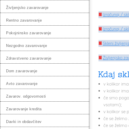
življenjsko zavarovanje
Izračunaj / sk
rentno zavarovanje
Izračunaj / sk
pokojninsko zavarovanje
Skleni življen
nezgodno zavarovanje
Življenjsko za
zdravstveno zavarovanje
dom zavarovanje
Kdaj sk
v kolikor im
avto zavarovanje
v kolikor ima
zavarov. odgovornosti
če smo pogos
vsotami);
zavarovanje kredita
v kolikor se
če se želimo 
davki in obdavčitev
če se želimo