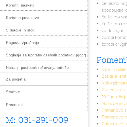
če nismo nag
koristni nasveti
spodbujajo k 
če želimo var
koristne povezave
če želimo raz
za doseganje 
situacije in slogi
zaradi kombi
pogosta vprašanja
zaradi drugih
soglasje za uporabo osebnih podatkov (gdpr)
Pomemb
notranji postopek reševanja pritožb
Izberi in skl
Zakaj sklenit
za podjetja
Kako izbrati
Življenjsko 
storitve
Mešano življ
Naložbeno ži
prednosti
Primerjava ž
Primerjava m
M: 031-291-009
Primerjava n