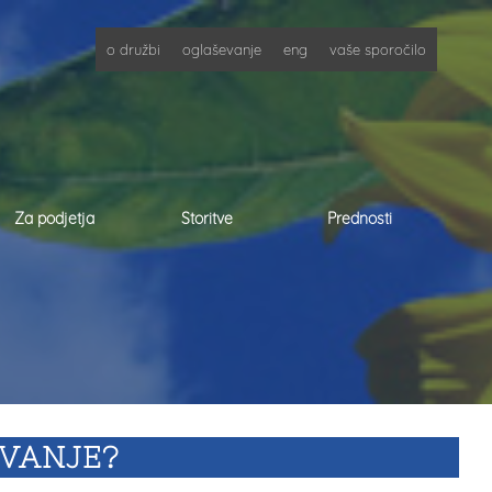
o družbi
oglaševanje
eng
vaše sporočilo
Za podjetja
Storitve
Prednosti
OVANJE?