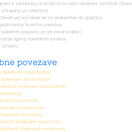
njeni k varčevanju in bi bili na ta način obvezani varčevati (fin
vztrajanju pri odločitvi);
čevati več kot deset let (ni obdavčitve ob izplačilu);
pršiti lastna finančna sredstva;
paketnih popustov pri isti zavarovalnici;
nacije zgoraj navedenih vzrokov;
 vzrokov...
ne povezave
eni življenjsko zavarovanje
i življenjsko zavarovanje?
 ustrezno življenjsko zavarovanje?
zavarovanje
enjsko zavarovanje
vljenjsko zavarovanje
ivljenjskih zavarovanj
ešanih življenjskih zavarovanj
aložbenih življenjskih zavarovanj