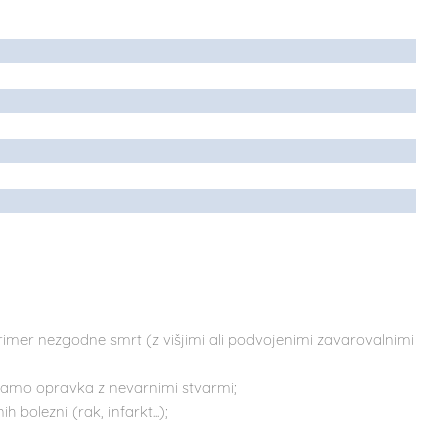
imer nezgodne smrt (z višjimi ali podvojenimi zavarovalnimi
 imamo opravka z nevarnimi stvarmi;
bolezni (rak, infarkt...);