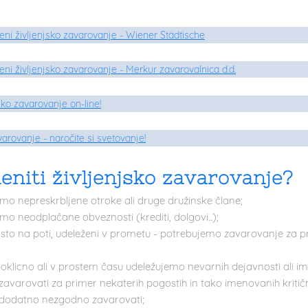
leni življenjsko zavarovanje - Wiener Stä dtische
leni življenjsko zavarovanje - Merkur zavarovalnica d.d.
jsko zavarovanje on-line!
varovanje - naročite si svetovanje!
leniti življenjsko zavarovanje?
amo nepreskrbljene otroke ali druge družinske člane;
mo neodplačane obveznosti (krediti, dolgovi...);
to na poti, udeleženi v prometu - potrebujemo zavarovanje za pr
 poklicno ali v prostem času udeležujemo nevarnih dejavnosti ali
zavarovati za primer nekaterih pogostih in tako imenovanih kritičnih 
 dodatno nezgodno zavarovati;