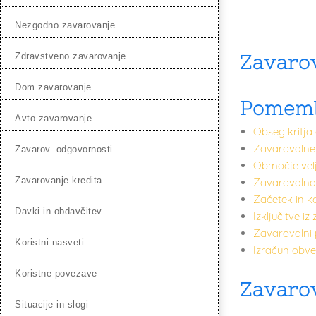
nezgodno zavarovanje
zdravstveno zavarovanje
Zavaro
dom zavarovanje
Pomemb
avto zavarovanje
Obseg kritj
Zavarovalne
zavarov. odgovornosti
Območje vel
zavarovanje kredita
Zavarovalna
Začetek in 
davki in obdavčitev
Izključitve 
Zavarovalni
koristni nasveti
Izračun obv
koristne povezave
Zavaro
situacije in slogi