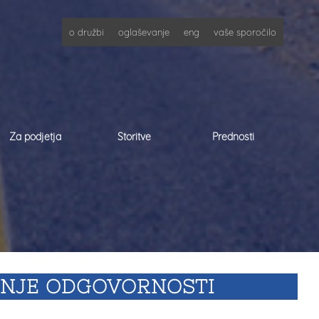
o družbi
oglaševanje
eng
vaše sporočilo
Za podjetja
Storitve
Prednosti
NJE ODGOVORNOSTI