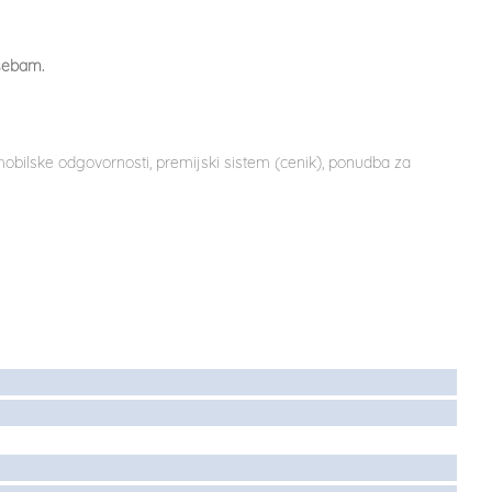
osebam.
bilske odgovornosti, premijski sistem (cenik), ponudba za