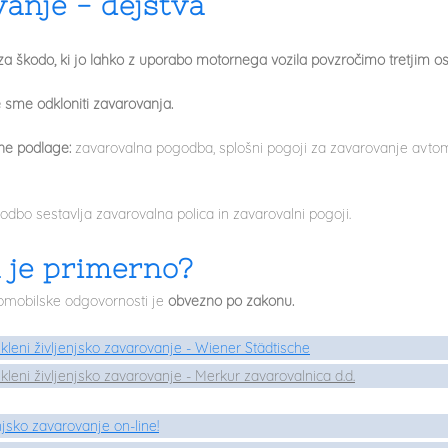
anje - dejstva
a škodo, ki jo lahko z uporabo motornega vozila povzročimo tretjim 
 sme odkloniti zavarovanja.
e podlage:
zavarovalna pogodba, splošni pogoji za zavarovanje avtomo
dbo sestavlja zavarovalna polica in zavarovalni pogoji.
 je primerno?
omobilske odgovornosti je
obvezno po zakonu.
skleni življenjsko zavarovanje - Wiener Stä dtische
skleni življenjsko zavarovanje - Merkur zavarovalnica d.d.
enjsko zavarovanje on-line!