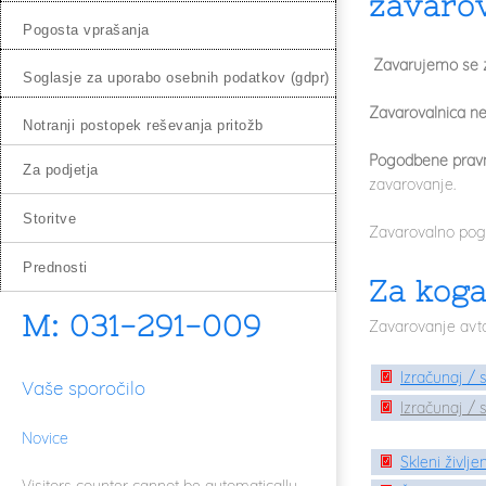
zavarov
pogosta vprašanja
Zavarujemo se z
soglasje za uporabo osebnih podatkov (gdpr)
Zavarovalnica ne
notranji postopek reševanja pritožb
Pogodbene pravn
za podjetja
zavarovanje.
storitve
Zavarovalno pogo
prednosti
Za koga
M: 031-291-009
Zavarovanje avt
Izračunaj / 
Vaše sporočilo
Izračunaj / 
Novice
Skleni življ