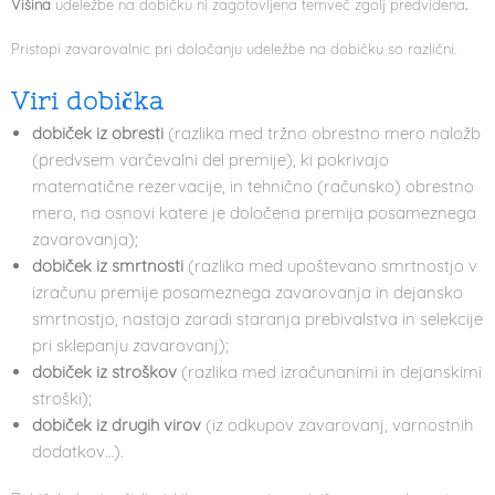
Višina
udeležbe na dobičku ni zagotovljena temveč zgolj predvidena
.
Pristopi zavarovalnic pri določanju udeležbe na dobičku so različni.
Viri dobička
dobiček iz obresti
(razlika med tržno obrestno mero naložb
(predvsem varčevalni del premije), ki pokrivajo
matematične rezervacije, in tehnično (računsko) obrestno
mero, na osnovi katere je določena premija posameznega
zavarovanja);
dobiček iz smrtnosti
(razlika med upoštevano smrtnostjo v
izračunu premije posameznega zavarovanja in dejansko
smrtnostjo, nastaja zaradi staranja prebivalstva in selekcije
pri sklepanju zavarovanj);
dobiček iz stroškov
(razlika med izračunanimi in dejanskimi
stroški);
dobiček iz drugih virov
(iz odkupov zavarovanj, varnostnih
dodatkov…).