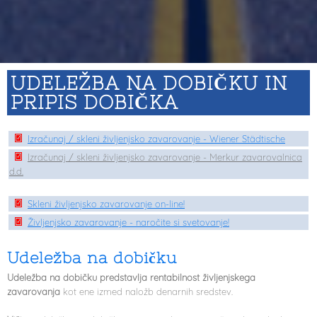
UDELEŽBA NA DOBIČKU IN
PRIPIS DOBIČKA
Izračunaj / skleni življenjsko zavarovanje - Wiener Stä dtische
Izračunaj / skleni življenjsko zavarovanje - Merkur zavarovalnica
d.d.
Skleni življenjsko zavarovanje on-line!
Življenjsko zavarovanje - naročite si svetovanje!
Udeležba na dobičku
Udeležba na dobičku predstavlja rentabilnost življenjskega
zavarovanja
kot ene izmed naložb denarnih sredstev.