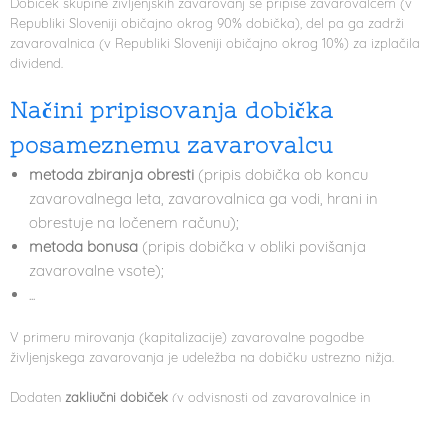
Dobiček skupine življenjskih zavarovanj se pripiše zavarovalcem (v
Republiki Sloveniji običajno okrog 90% dobička), del pa ga zadrži
zavarovalnica (v Republiki Sloveniji običajno okrog 10%) za izplačila
dividend.
Načini pripisovanja dobička
posameznemu zavarovalcu
metoda zbiranja obresti
(pripis dobička ob koncu
zavarovalnega leta, zavarovalnica ga vodi, hrani in
obrestuje na ločenem računu);
metoda bonusa
(pripis dobička v obliki povišanja
zavarovalne vsote);
...
V primeru mirovanja (kapitalizacije) zavarovalne pogodbe
življenjskega zavarovanja je udeležba na dobičku ustrezno nižja.
Dodaten
zaključni dobiček
(v odvisnosti od zavarovalnice in
zavarovalnih produktov) se pripiše zavarovalcu kot nagrada za
zvestobo ob poteku pogodbeno dogovorjene zavarovalne dobe.